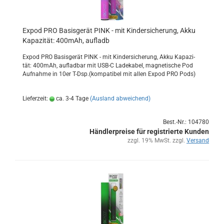
Expod PRO Ba­sis­ge­rät PINK - mit Kin­der­si­che­rung, Akku
Ka­pa­zi­tät: 400mAh, auf­ladb
Expod PRO Ba­sis­ge­rät PINK - mit Kin­der­si­che­rung, Akku Ka­pa­zi­
tät: 400mAh, auf­lad­bar mit USB-C La­de­ka­bel, ma­gne­ti­sche Pod
Auf­nah­me in 10er T-Dsp.(kom­pa­ti­bel mit allen Expod PRO Pods)
Lieferzeit:
ca. 3-4 Tage
(Ausland abweichend)
Best.-Nr.: 104780
Händlerpreise für registrierte Kunden
zzgl. 19% MwSt. zzgl.
Versand