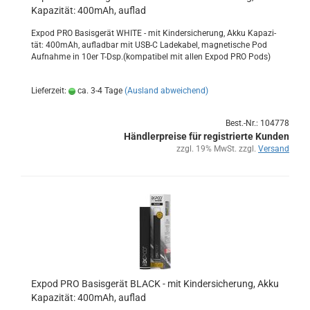
Ka­pa­zi­tät: 400mAh, auf­lad
Expod PRO Ba­sis­ge­rät WHITE - mit Kin­der­si­che­rung, Akku Ka­pa­zi­
tät: 400mAh, auf­lad­bar mit USB-C La­de­ka­bel, ma­gne­ti­sche Pod
Auf­nah­me in 10er T-Dsp.(kom­pa­ti­bel mit allen Expod PRO Pods)
Lieferzeit:
ca. 3-4 Tage
(Ausland abweichend)
Best.-Nr.: 104778
Händlerpreise für registrierte Kunden
zzgl. 19% MwSt. zzgl.
Versand
Expod PRO Ba­sis­ge­rät BLACK - mit Kin­der­si­che­rung, Akku
Ka­pa­zi­tät: 400mAh, auf­lad