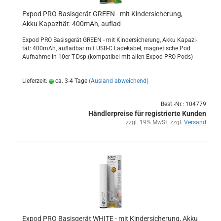
Expod PRO Ba­sis­ge­rät GREEN - mit Kin­der­si­che­rung,
Akku Ka­pa­zi­tät: 400mAh, auf­lad
Expod PRO Ba­sis­ge­rät GREEN - mit Kin­der­si­che­rung, Akku Ka­pa­zi­
tät: 400mAh, auf­lad­bar mit USB-C La­de­ka­bel, ma­gne­ti­sche Pod
Auf­nah­me in 10er T-Dsp.(kom­pa­ti­bel mit allen Expod PRO Pods)
Lieferzeit:
ca. 3-4 Tage
(Ausland abweichend)
Best.-Nr.: 104779
Händlerpreise für registrierte Kunden
zzgl. 19% MwSt. zzgl.
Versand
Expod PRO Ba­sis­ge­rät WHITE - mit Kin­der­si­che­rung, Akku