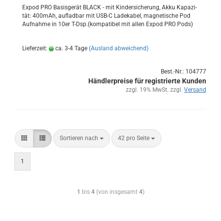
Expod PRO Ba­sis­ge­rät BLACK - mit Kin­der­si­che­rung, Akku Ka­pa­zi­
tät: 400mAh, auf­lad­bar mit USB-C La­de­ka­bel, ma­gne­ti­sche Pod
Auf­nah­me in 10er T-Dsp.(kom­pa­ti­bel mit allen Expod PRO Pods)
Lieferzeit:
ca. 3-4 Tage
(Ausland abweichend)
Best.-Nr.: 104777
Händlerpreise für registrierte Kunden
zzgl. 19% MwSt. zzgl.
Versand
Sortieren nach
42 pro Seite
1
1
bis
4
(von insgesamt
4
)