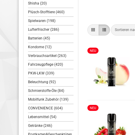
Shisha (20)
Plüsch-Stofftiere (460)
Spielwaren (198)
Lufterfrischer (286)
Sortieren n
Batterien (45)
Kondome (12)
NEU
Verbrauchsartikel (263)
Fahrzeugpflege (420)
PKW-LKW (339)
Beleuchtung (92)
Schmierstoffe-Öle (84)
Mobilfunk Zubehör (139)
CONVENIENCE (604)
NEU
Lebensmittel (54)
Getränke (246)
Postkarten&Geschenktüten