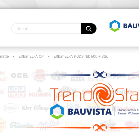
Lieferland
rette
»
Elfbar ELFA CP
»
Elfbar ELFA PODS Nik 600 + Stb.
Konto
Pass