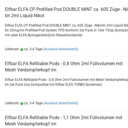
Elf­bar ELFA CP Pre­fil­led Pod DOU­BLE MINT ca. 600 Züge - Ni­
tin 2ml Li­quid Nikot
Elf­bar ELFA CP Pre­fil­led Pod DOU­BLE MINT ca. 600 Züge - Ni­ko­tin 2ml Li­quid Ni­
tin 20mg/ml Prefilled-​Pod Sys­tem TPD kon­form 2er Pack in 10er T-Dsp.(kom­pa­ti
mit allen ELFA Ba­sis­ge­rä­ten)(mit Steu­er­ban­de­ro­le)
Lieferzeit:
ca. 3-4 Tage
(Ausland abweichend)
Elf­bar ELFA Re­fill­able Pods - 0.8 Ohm 2ml Füll­vo­lu­men mit
Mesh Ver­damp­fer­kopf im
Elf­bar ELFA Re­fill­able Pods - 0.8 Ohm 2ml Füll­vo­lu­men mit Mesh Ver­damp­fer­ko
im 2er Pack (nur kom­pa­ti­bel mit Elf­bar ELFA TURBO Sys­te­men)
Lieferzeit:
ca. 3-4 Tage
(Ausland abweichend)
Elf­bar ELFA Re­fill­able Pods - 1,1 Ohm 2ml Füll­vo­lu­men mit
Mesh Ver­damp­fer­kopf im