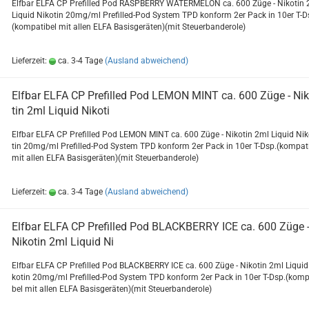
Elf­bar ELFA CP Pre­fil­led Pod RASPBER­RY WA­TER­ME­LON ca. 600 Züge - Ni­ko­tin
Li­quid Ni­ko­tin 20mg/ml Prefilled-​Pod Sys­tem TPD kon­form 2er Pack in 10er T-D
(kom­pa­ti­bel mit allen ELFA Ba­sis­ge­rä­ten)(mit Steu­er­ban­de­ro­le)
Lieferzeit:
ca. 3-4 Tage
(Ausland abweichend)
Elf­bar ELFA CP Pre­fil­led Pod LEMON MINT ca. 600 Züge - Ni­k
tin 2ml Li­quid Ni­ko­ti
Elf­bar ELFA CP Pre­fil­led Pod LEMON MINT ca. 600 Züge - Ni­ko­tin 2ml Li­quid Ni­k
tin 20mg/ml Prefilled-​Pod Sys­tem TPD kon­form 2er Pack in 10er T-Dsp.(kom­pa­ti
mit allen ELFA Ba­sis­ge­rä­ten)(mit Steu­er­ban­de­ro­le)
Lieferzeit:
ca. 3-4 Tage
(Ausland abweichend)
Elf­bar ELFA CP Pre­fil­led Pod BLACK­BER­RY ICE ca. 600 Züge 
Ni­ko­tin 2ml Li­quid Ni
Elf­bar ELFA CP Pre­fil­led Pod BLACK­BER­RY ICE ca. 600 Züge - Ni­ko­tin 2ml Li­quid
ko­tin 20mg/ml Prefilled-​Pod Sys­tem TPD kon­form 2er Pack in 10er T-Dsp.(kom­pa
bel mit allen ELFA Ba­sis­ge­rä­ten)(mit Steu­er­ban­de­ro­le)