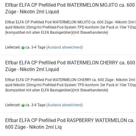
Elf­bar ELFA CP Pre­fil­led Pod WA­TER­ME­LON MO­JI­TO ca. 600
Züge - Ni­ko­tin 2ml Li­quid
Elf­bar ELFA CP Pre­fil­led Pod WA­TER­ME­LON MO­JI­TO ca. 600 Züge - Ni­ko­tin 2ml 
quid Ni­ko­tin 20mg/ml Prefilled-​Pod Sys­tem TPD kon­form 2er Pack in 10er T-Ds
(kom­pa­ti­bel mit allen ELFA Ba­sis­ge­rä­ten)(mit Steu­er­ban­de­ro­le)
Lieferzeit:
ca. 3-4 Tage
(Ausland abweichend)
Elf­bar ELFA CP Pre­fil­led Pod WA­TER­ME­LON CHER­RY ca. 600
Züge - Ni­ko­tin 2ml Li­quid
Elf­bar ELFA CP Pre­fil­led Pod WA­TER­ME­LON CHER­RY ca. 600 Züge - Ni­ko­tin 2ml 
quid Ni­ko­tin 20mg/ml Prefilled-​Pod Sys­tem TPD kon­form 2er Pack in 10er T-Ds
(kom­pa­ti­bel mit allen ELFA Ba­sis­ge­rä­ten)(mit Steu­er­ban­de­ro­le)
Lieferzeit:
ca. 3-4 Tage
(Ausland abweichend)
Elf­bar ELFA CP Pre­fil­led Pod RASPBER­RY WA­TER­ME­LON ca.
600 Züge - Ni­ko­tin 2ml Liq