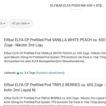
ELFBAR ELFA PODS NIK 600 + STB.
ach
42 pro Seite
Elf­bar ELFA CP Pre­fil­led Pod VA­NIL­LA WHITE PEACH ca. 600
Züge - Ni­ko­tin 2ml Liqu
Elf­bar ELFA CP Pre­fil­led Pod VA­NIL­LA WHITE PEACH ca. 600 Züge - Ni­ko­tin 2ml
quid Ni­ko­tin 20mg/ml Prefilled-​Pod Sys­tem TPD kon­form 2er Pack in 10er T-Ds
(kom­pa­ti­bel mit allen ELFA Ba­sis­ge­rä­ten)(mit Steu­er­ban­de­ro­le)
Lieferzeit:
ca. 3-4 Tage
(Ausland abweichend)
Elf­bar ELFA CP Pre­fil­led Pod TRIP­LE BER­RIES ca. 600 Züge - 
ko­tin 2ml Li­quid Ni
Elf­bar ELFA CP Pre­fil­led Pod TRIP­LE BER­RIES ca. 600 Züge - Ni­ko­tin 2ml Li­quid 
ko­tin 20mg/ml Prefilled-​Pod Sys­tem TPD kon­form 2er Pack in 10er T-Dsp.(kom­pa