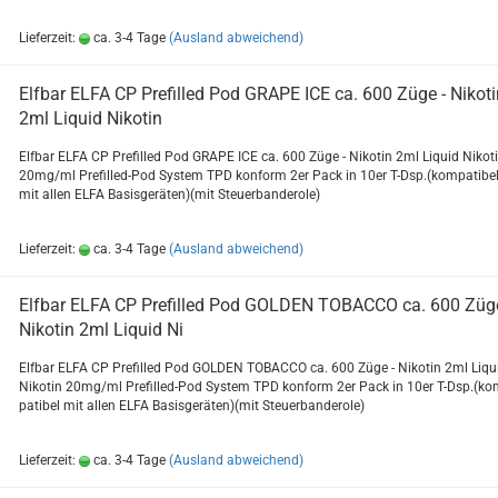
Lieferzeit:
ca. 3-4 Tage
(Ausland abweichend)
Elf­bar ELFA CP Pre­fil­led Pod GRAPE ICE ca. 600 Züge - Ni­ko­t
2ml Li­quid Ni­ko­tin
Elf­bar ELFA CP Pre­fil­led Pod GRAPE ICE ca. 600 Züge - Ni­ko­tin 2ml Li­quid Ni­ko­t
20mg/ml Prefilled-​Pod Sys­tem TPD kon­form 2er Pack in 10er T-Dsp.(kom­pa­ti­be
mit allen ELFA Ba­sis­ge­rä­ten)(mit Steu­er­ban­de­ro­le)
Lieferzeit:
ca. 3-4 Tage
(Ausland abweichend)
Elf­bar ELFA CP Pre­fil­led Pod GOL­DEN TO­BAC­CO ca. 600 Züg
Ni­ko­tin 2ml Li­quid Ni
Elf­bar ELFA CP Pre­fil­led Pod GOL­DEN TO­BAC­CO ca. 600 Züge - Ni­ko­tin 2ml Li­qu
Ni­ko­tin 20mg/ml Prefilled-​Pod Sys­tem TPD kon­form 2er Pack in 10er T-Dsp.(ko
pa­ti­bel mit allen ELFA Ba­sis­ge­rä­ten)(mit Steu­er­ban­de­ro­le)
Lieferzeit:
ca. 3-4 Tage
(Ausland abweichend)