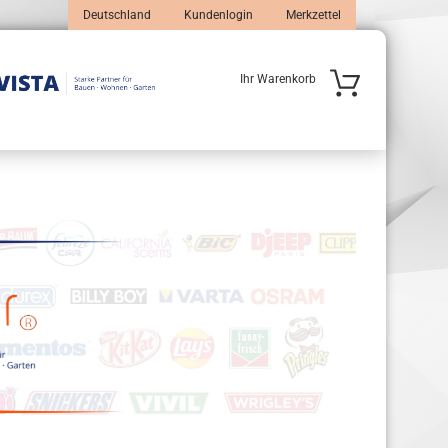
Deutschland
Kundenlogin
Merkzettel
Ihr Warenkorb
 erstellen
wort vergessen?