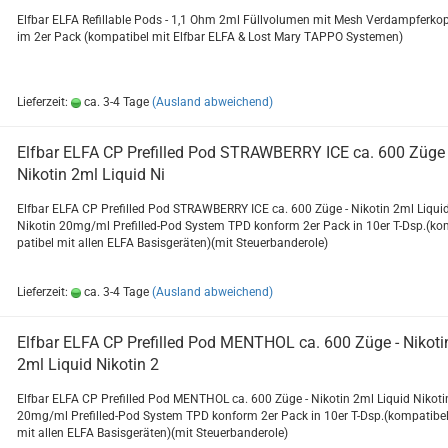
Elf­bar ELFA Re­fill­able Pods - 1,1 Ohm 2ml Füll­vo­lu­men mit Mesh Ver­damp­fer­ko
im 2er Pack (kom­pa­ti­bel mit Elf­bar ELFA & Lost Mary TAPPO Sys­te­men)
Lieferzeit:
ca. 3-4 Tage
(Ausland abweichend)
Elf­bar ELFA CP Pre­fil­led Pod STRAW­BER­RY ICE ca. 600 Züge 
Ni­ko­tin 2ml Li­quid Ni
Elf­bar ELFA CP Pre­fil­led Pod STRAW­BER­RY ICE ca. 600 Züge - Ni­ko­tin 2ml Li­qui
Ni­ko­tin 20mg/ml Prefilled-​Pod Sys­tem TPD kon­form 2er Pack in 10er T-Dsp.(ko
pa­ti­bel mit allen ELFA Ba­sis­ge­rä­ten)(mit Steu­er­ban­de­ro­le)
Lieferzeit:
ca. 3-4 Tage
(Ausland abweichend)
Elf­bar ELFA CP Pre­fil­led Pod MEN­THOL ca. 600 Züge - Ni­ko­ti
2ml Li­quid Ni­ko­tin 2
Elf­bar ELFA CP Pre­fil­led Pod MEN­THOL ca. 600 Züge - Ni­ko­tin 2ml Li­quid Ni­ko­ti
20mg/ml Prefilled-​Pod Sys­tem TPD kon­form 2er Pack in 10er T-Dsp.(kom­pa­ti­be
mit allen ELFA Ba­sis­ge­rä­ten)(mit Steu­er­ban­de­ro­le)