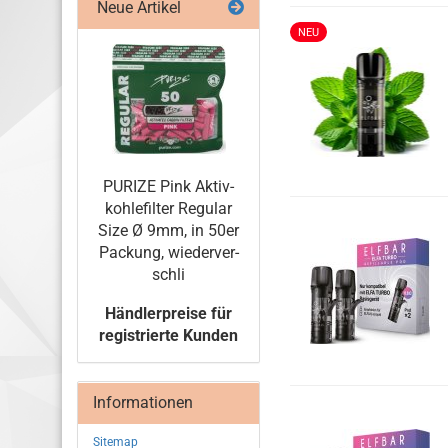
Neue Artikel
NEU
PU­RI­ZE Pink Ak­tiv­
koh­le­fil­ter Re­gu­lar
Size Ø 9mm, in 50er
Pa­ckung, wie­der­ver­
schli
Händlerpreise für
registrierte Kunden
Informationen
Sitemap