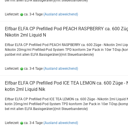
bel mit allen ELFA Ba­sis­ge­rä­ten)(mit Steu­er­ban­de­ro­le)
Lieferzeit:
ca. 3-4 Tage
(Ausland abweichend)
Elf­bar ELFA CP Pre­fil­led Pod PEACH RASPBER­RY ca. 600 Züg
Ni­ko­tin 2ml Li­quid N
Elf­bar ELFA CP Pre­fil­led Pod PEACH RASPBER­RY ca. 600 Züge - Ni­ko­tin 2ml Li­q
Ni­ko­tin 20mg/ml Prefilled-​Pod Sys­tem TPD kon­form 2er Pack in 10er T-Dsp.(ko
pa­ti­bel mit allen ELFA Ba­sis­ge­rä­ten)(mit Steu­er­ban­de­ro­le)
Lieferzeit:
ca. 3-4 Tage
(Ausland abweichend)
Elf­bar ELFA CP Pre­fil­led Pod ICE TEA LEMON ca. 600 Züge - N
ko­tin 2ml Li­quid Nik
Elf­bar ELFA CP Pre­fil­led Pod ICE TEA LEMON ca. 600 Züge - Ni­ko­tin 2ml Li­quid 
ko­tin 20mg/ml Prefilled-​Pod Sys­tem TPD kon­form 2er Pack in 10er T-Dsp.(kom­pa
bel mit allen ELFA Ba­sis­ge­rä­ten)(mit Steu­er­ban­de­ro­le)
Lieferzeit:
ca. 3-4 Tage
(Ausland abweichend)