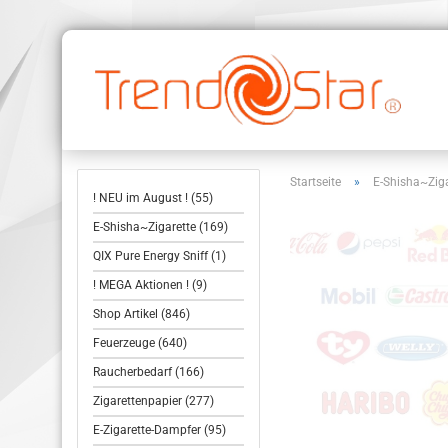
Startseite
»
E-Shisha~Ziga
! NEU im August ! (55)
E-Shisha~Zigarette (169)
QIX Pure Energy Sniff (1)
! MEGA Aktionen ! (9)
Shop Artikel (846)
Feuerzeuge (640)
Raucherbedarf (166)
Zigarettenpapier (277)
E-Zigarette-Dampfer (95)