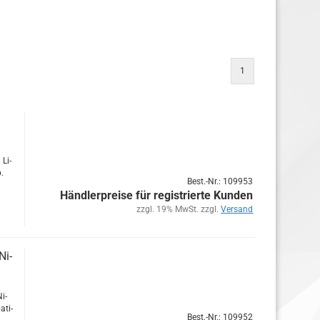
1
 Li­
p.
Best.-Nr.: 109953
Händlerpreise für registrierte Kunden
zzgl. 19% MwSt. zzgl.
Versand
Ni­
Ni­
­ti­
Best.-Nr.: 109952