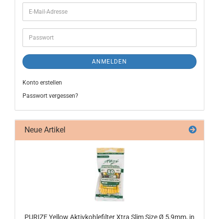
ANMELDEN
Konto erstellen
Passwort vergessen?
Neue Artikel
PU­RI­ZE Yellow Ak­tiv­koh­le­fil­ter Xtra Slim Size Ø 5,9mm, in