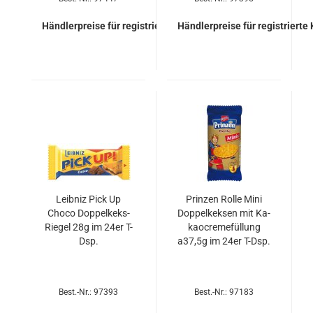
Händlerpreise für registrierte Kunden
Händlerpreise für registrierte
Leib­niz Pick Up
Prin­zen Rolle Mini
Choco Doppelkeks-​​
Dop­pel­kek­sen mit Ka­
Rie­gel 28g im 24er T-
kao­creme­fül­lung
Dsp.
a37,5g im 24er T-Dsp.
Best.-Nr.: 97393
Best.-Nr.: 97183