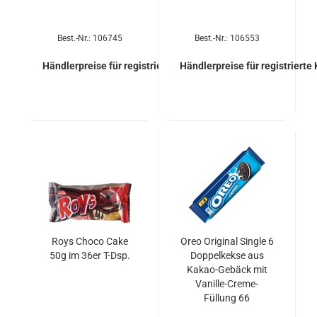
Best.-Nr.: 106745
Best.-Nr.: 106553
Händlerpreise für registrierte Kunden
Händlerpreise für registrierte
Roys Choco Cake
Oreo Ori­gi­nal Sin­gle 6
50g im 36er T-Dsp.
Dop­pel­kek­se aus
Kakao-​​Ge­bäck mit
Vanille-​​Creme-​
Füllung 66