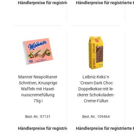
Händlerpreise für registrierte Kunden
Händlerpreise für registrierte
Man­ner Nea­po­li­ta­ner
Leib­niz Keks´n
Schnit­ten, Knusp­ri­ge
´Cream Dark Choc
Waf­feln mit Ha­sel­
Dop­pel­kek­se mit le­
nuss­creme­fül­lung
cke­rer Schokoladen-​​
75g i
Creme-​Füllun
Best.-Nr.: 97131
Best.-Nr.: 109464
Händlerpreise für registrierte Kunden
Händlerpreise für registrierte