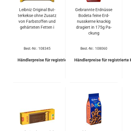
Leib­niz Ori­gi­nal But­
Ge­brann­te Erd­nüs­se
ter­kek­se ohne Zu­satz
Bo­de­ta feine Erd­
von Farb­stof­fen und
nuss­ker­ne kna­ckig
ge­här­te­ten Fet­ten i
dra­giert in 175g Pa­
ckung
Best.-Nr.: 108345
Best.-Nr.: 108060
Händlerpreise für registrierte Kunden
Händlerpreise für registrierte