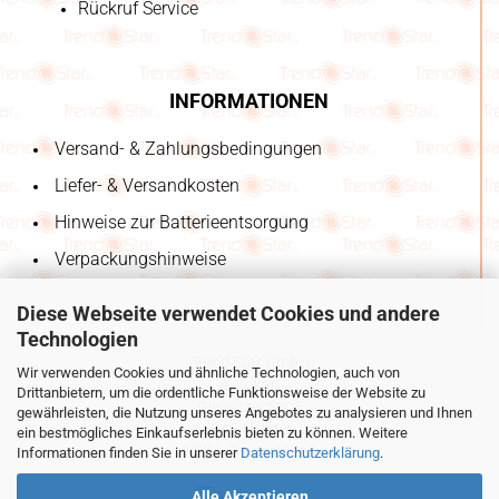
Rückruf Service
INFORMATIONEN
Versand- & Zahlungsbedingungen
Liefer- & Versandkosten
Hinweise zur Batterieentsorgung
Verpackungshinweise
Diese Webseite verwendet Cookies und andere
Technologien
Trend Star GmbH
Wir verwenden Cookies und ähnliche Technologien, auch von
A. Özkan
Drittanbietern, um die ordentliche Funktionsweise der Website zu
Gleiwitzer Str. 5
gewährleisten, die Nutzung unseres Angebotes zu analysieren und Ihnen
58454 Witten
ein bestmögliches Einkaufserlebnis bieten zu können. Weitere
NRW - Deutschland
Informationen finden Sie in unserer
Datenschutzerklärung
.
Alle Akzeptieren
unsere Partner