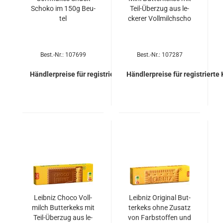
Scho­ko im 150g Beu­
Teil-​Über­zug aus le­
tel
cke­rer Voll­milch­scho
Best.-Nr.: 107699
Best.-Nr.: 107287
Händlerpreise für registrierte Kunden
Händlerpreise für registrierte
Leib­niz Choco Voll­
Leib­niz Ori­gi­nal But­
milch But­ter­keks mit
ter­keks ohne Zu­satz
Teil-​Über­zug aus le­
von Farb­stof­fen und