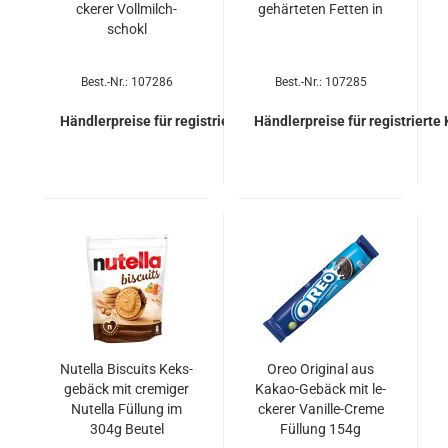
cke­rer Voll­milch­
ge­här­te­ten Fet­ten in
schokl
Best.-Nr.: 107286
Best.-Nr.: 107285
Händlerpreise für registrierte Kunden
Händlerpreise für registrierte
Nu­tel­la Bis­cuits Keks­
Oreo Ori­gi­nal aus
ge­bäck mit cre­mi­ger
Kakao-​​Ge­bäck mit le­
Nu­tel­la Fül­lung im
cke­rer Vanille-​​Creme
304g Beu­tel
Fül­lung 154g