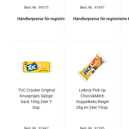
Best.-Nr.: 99575
Best.-Nr.: 97697
Händlerpreise für registrierte Kunden
Händlerpreise für registrierte
TUC Cra­cker Ori­gi­nal
Leib­niz Pick Up
Knusp­ri­ges Salz­ge­
Choco&Milch
bäck 100g 24er T-
Doppelkeks-​​Rie­gel
Dsp.
28g im 24er T-Dsp.
Best.-Nr.: 97447
Best.-Nr.: 97395