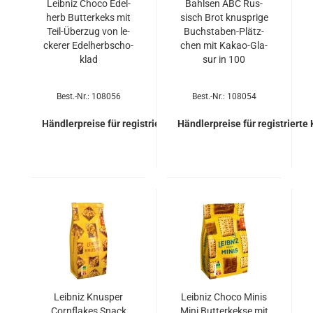
Leib­niz Choco Edel­
Bahl­sen ABC Rus­
herb But­ter­keks mit
sisch Brot knusp­ri­ge
Teil-​Über­zug von le­
Buchstaben-​​Plätz­
cke­rer Edel­herb­scho­
chen mit Kakao-​​Gla­
klad
sur in 100
Best.-Nr.: 108056
Best.-Nr.: 108054
Händlerpreise für registrierte Kunden
Händlerpreise für registrierte
Leib­niz Knus­per
Leib­niz Choco Minis
Corn­flakes Snack
Mini But­ter­kek­se mit