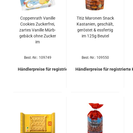
Cop­pen­rath Va­nil­le
Titiz Ma­ro­nen Snack
Coo­kies Zu­cker­frei,
Kas­ta­ni­en, ge­schält,
zar­tes Va­nil­le Mürb­
ge­rös­tet & ess­fer­tig
ge­bäck ohne Zu­cker
im 125g Beu­tel
im
Best.-Nr.: 109749
Best.-Nr.: 109550
Händlerpreise für registrierte Kunden
Händlerpreise für registrierte