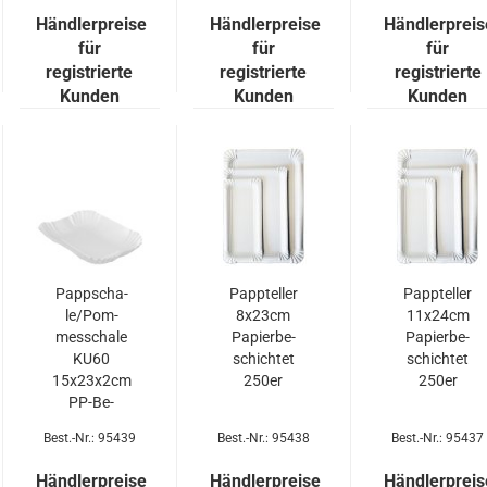
Händlerpreise
Händlerpreise
Händlerpreis
für
für
für
registrierte
registrierte
registrierte
Kunden
Kunden
Kunden
Papp­scha­
Papp­tel­ler
Papp­tel­ler
le/Pom­
8x23cm
11x24cm
mes­scha­le
Pa­pier­be­
Pa­pier­be­
KU60
schich­tet
schich­tet
15x23x2cm
250er
250er
PP-​Be­
schich­tet
Best.-Nr.: 95439
Best.-Nr.: 95438
Best.-Nr.: 95437
250er
Händlerpreise
Händlerpreise
Händlerpreis