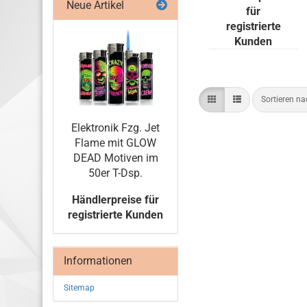
Neue Artikel
für
registrierte
Kunden
Sortieren n
Elek­tro­nik Fzg. Jet
Flame mit GLOW
DEAD Mo­ti­ven im
50er T-Dsp.
Händlerpreise für
registrierte Kunden
Informationen
Sitemap