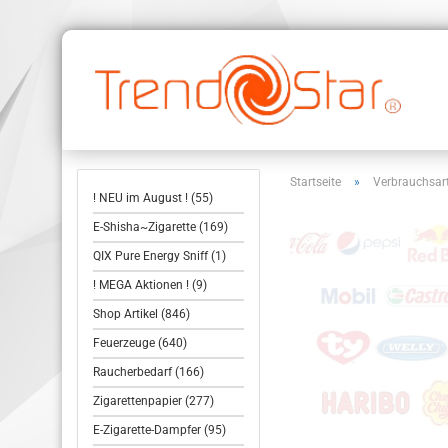
Startseite
»
Verbrauchsart
! NEU im August ! (55)
E-Shisha~Zigarette (169)
QIX Pure Energy Sniff (1)
! MEGA Aktionen ! (9)
Shop Artikel (846)
Feuerzeuge (640)
Raucherbedarf (166)
Zigarettenpapier (277)
E-Zigarette-Dampfer (95)