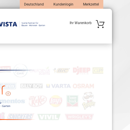
Deutschland
Kundenlogin
Merkzettel
Ihr Warenkorb
 erstellen
wort vergessen?