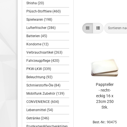
Shisha (20)
Plüsch-Stofftiere (460)
Spielwaren (198)
Lufterfrischer (286)
Sortieren n
Batterien (45)
Kondome (12)
Verbrauchsartikel (263)
Fahrzeugpflege (420)
PKW-LKW (339)
Beleuchtung (92)
Papp­tel­ler
Schmierstoffe-Öle (84)
- recht­
Mobilfunk Zubehör (139)
eckig 16 x
23cm 250
CONVENIENCE (604)
Stk.
Lebensmittel (54)
Getränke (246)
Best.-Nr.: 90475
Postkarten&Geschenktüten