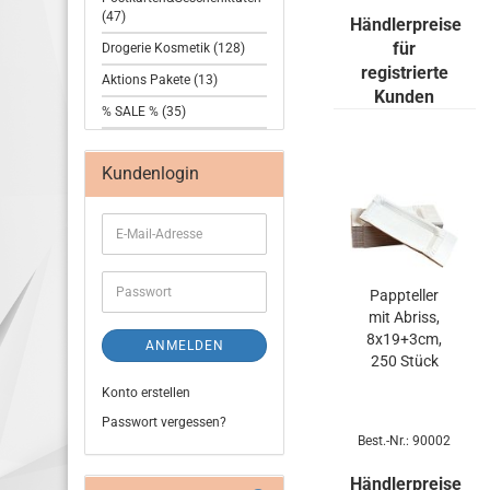
(47)
Händlerpreise
für
Drogerie Kosmetik (128)
registrierte
Aktions Pakete (13)
Kunden
% SALE % (35)
Kundenlogin
Papp­tel­ler
mit Ab­riss,
8x19+3cm,
ANMELDEN
250 Stück
Konto erstellen
Passwort vergessen?
Best.-Nr.: 90002
Händlerpreise