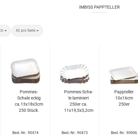
IMBISS PAPPTELLER
ach
42 pro Seite
Pommes-​​
Pommes-​​Scha­
Papp­tel­ler
Scha­le eckig
le la­mi­niert
10x16cm
ca.13x18x3cm
250er ca.
250er
250 Stück.
11x19,5x3,2cm
Best.-Nr.: 90474
Best.-Nr.: 90473
Best.-Nr.: 90006