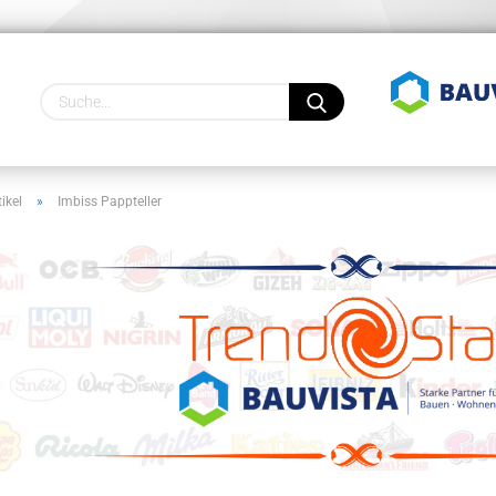
Lieferland
ikel
»
Imbiss Pappteller
Konto
Pass