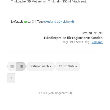
Trink­be­cher 3D Mo­ti­ven mit Trink­halm 350ml 4-​fach sort.
Lieferzeit:
ca. 3-4 Tage
(Ausland abweichend)
Best.-Nr.: 95590
Händlerpreise für registrierte Kunden
zzgl. 19% MwSt. zzgl.
Versand
Sortieren nach
42 pro Seite
1
1
bis
3
(von insgesamt
3
)