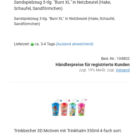
Sand­spiel­zeug 3-tlg. "Bunt XL" in Netz­beu­tel (Hake,
Schau­fel, Sand­förm­chen)
Sand­spiel­zeug 3-tlg. "Bunt XL" in Netz­beu­tel (Hake, Schau­fel,
Sand­förm­chen)
Lieferzeit:
ca. 3-4 Tage
(Ausland abweichend)
Best.-Nr.: 104802
Händlerpreise für registrierte Kunden
zzgl. 19% MwSt. zzgl.
Versand
Trink­be­cher 3D Mo­ti­ven mit Trink­halm 350ml 4-​fach sort.