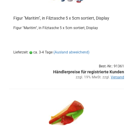
Figur "Ma­ri­tim", in Filz­ta­sche 5 x 5cm sor­tiert, Dis­play
Figur "Ma­ri­tim", in Filz­ta­sche 5 x 5cm sor­tiert, Dis­play
Lieferzeit:
ca. 3-4 Tage
(Ausland abweichend)
Best.-Nr.: 91361
Händlerpreise für registrierte Kunden
zzgl. 19% MwSt. zzgl.
Versand