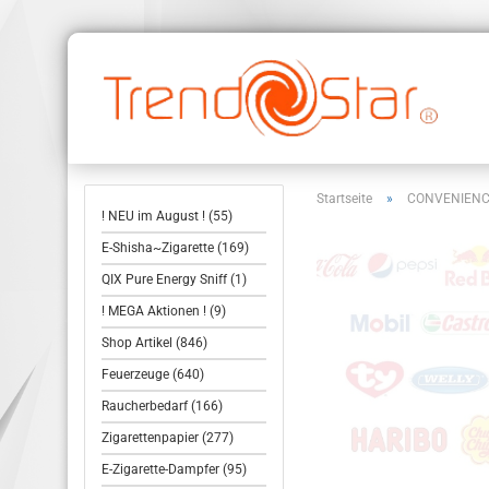
Startseite
»
CONVENIEN
! NEU im August ! (55)
E-Shisha~Zigarette (169)
QIX Pure Energy Sniff (1)
! MEGA Aktionen ! (9)
Shop Artikel (846)
Feuerzeuge (640)
Raucherbedarf (166)
Zigarettenpapier (277)
E-Zigarette-Dampfer (95)