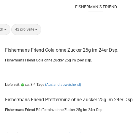
FISHERMAN´S FRIEND
ach
42 pro Seite
Fi­sher­m­ans Friend Cola ohne Zu­cker 25g im 24er Dsp.
Fi­sher­m­ans Friend Cola ohne Zu­cker 25g im 24er Dsp.
Lieferzeit:
ca. 3-4 Tage
(Ausland abweichend)
Fi­sher­m­ans Friend Pfef­fer­minz ohne Zu­cker 25g im 24er Dsp
Fi­sher­m­ans Friend Pfef­fer­minz ohne Zu­cker 25g im 24er Dsp.