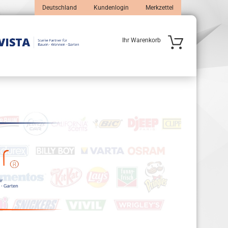
Deutschland
Kundenlogin
Merkzettel
Ihr Warenkorb
 erstellen
wort vergessen?