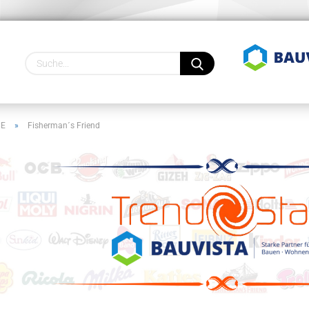
Lieferland
CE
»
Fisherman´s Friend
Konto
Pass