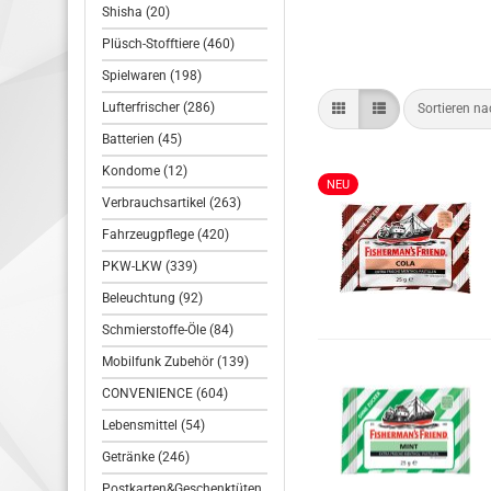
Shisha (20)
Plüsch-Stofftiere (460)
Spielwaren (198)
Lufterfrischer (286)
Sortieren n
Batterien (45)
Kondome (12)
NEU
Verbrauchsartikel (263)
Fahrzeugpflege (420)
PKW-LKW (339)
Beleuchtung (92)
Schmierstoffe-Öle (84)
Mobilfunk Zubehör (139)
CONVENIENCE (604)
Lebensmittel (54)
Getränke (246)
Postkarten&Geschenktüten