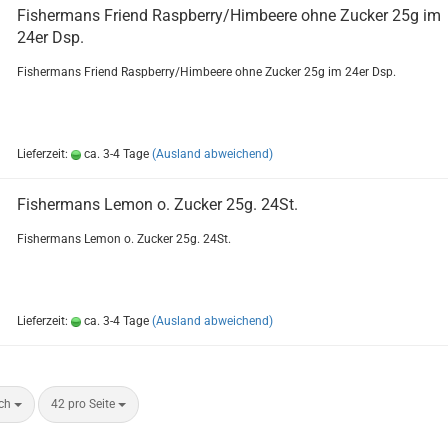
Fi­sher­m­ans Friend Raspber­ry/Him­bee­re ohne Zu­cker 25g im
24er Dsp.
Fi­sher­m­ans Friend Raspber­ry/Him­bee­re ohne Zu­cker 25g im 24er Dsp.
Lieferzeit:
ca. 3-4 Tage
(Ausland abweichend)
Fi­sher­m­ans Lemon o. Zu­cker 25g. 24St.
Fi­sher­m­ans Lemon o. Zu­cker 25g. 24St.
Lieferzeit:
ca. 3-4 Tage
(Ausland abweichend)
ach
42 pro Seite