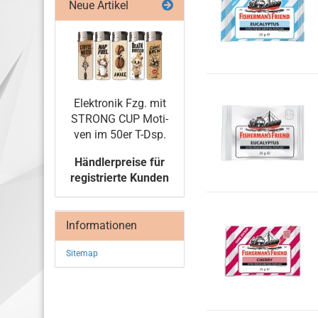
Neue Artikel
Elek­tro­nik Fzg. mit
STRONG CUP Mo­ti­
ven im 50er T-Dsp.
Händlerpreise für
registrierte Kunden
Informationen
Sitemap