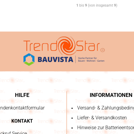
1
bis
9
(von insgesamt
9
)
HILFE
INFORMATIONEN
ndenkontaktformular
Versand- & Zahlungsbedi
Liefer- & Versandkosten
KONTAKT
Hinweise zur Batterieents
ckruf Service