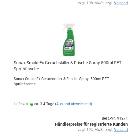
zzgl. 19% MwSt. zzgl.
Versand
Sonax Smo­keEx Ge­ruchs­kil­ler & Frische-​​Spray 500ml PET-​
Sprüh­fla­sche
Sonax Smo­keEx Ge­ruchs­kil­ler & Frische-​Spray; 500ml PET-​
Sprühflasche
Lieferzeit:
ca. 3-4 Tage
(Ausland abweichend)
Best.-Nr.: 91271
Händlerpreise für registrierte Kunden
zzgl. 19% MwSt. zzgl.
Versand