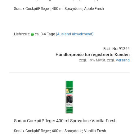
Sonax Cock­pit­Pfle­ger; 400 ml Spray­do­se; Apple-​Fresh
Lieferzeit:
ca. 3-4 Tage
(Ausland abweichend)
Best.-Nr.: 91264
Händlerpreise für registrierte Kunden
zzgl. 19% MwSt. zzgl.
Versand
Sonax Cock­pit­Pfle­ger 400 ml Spray­do­se Vanilla-​​Fresh
Sonax Cock­pit­Pfle­ger; 400 ml Spray­do­se; Vanilla-​Fresh