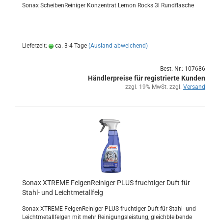
Sonax Schei­ben­Rei­ni­ger Kon­zen­trat Lemon Rocks 3l Rund­fla­sche
Lieferzeit:
ca. 3-4 Tage
(Ausland abweichend)
Best.-Nr.: 107686
Händlerpreise für registrierte Kunden
zzgl. 19% MwSt. zzgl.
Versand
Sonax XTRE­ME Fel­gen­Rei­ni­ger PLUS fruch­ti­ger Duft für
Stahl-​​ und Leicht­me­tall­felg
Sonax XTRE­ME Fel­gen­Rei­ni­ger PLUS fruch­ti­ger Duft für Stahl-​ und
Leicht­me­tall­fel­gen mit mehr Rei­ni­gungs­leis­tung, gleich­blei­ben­de