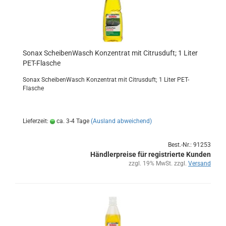
Sonax Schei­ben­Wasch Kon­zen­trat mit Ci­trus­duft; 1 Liter
PET-​Fla­sche
Sonax Schei­ben­Wasch Kon­zen­trat mit Ci­trus­duft; 1 Liter PET-​
Flasche
Lieferzeit:
ca. 3-4 Tage
(Ausland abweichend)
Best.-Nr.: 91253
Händlerpreise für registrierte Kunden
zzgl. 19% MwSt. zzgl.
Versand