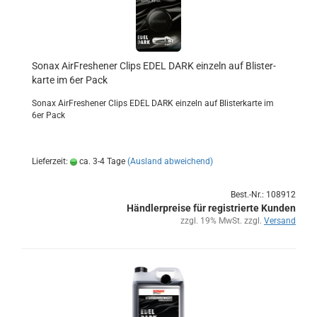
Sonax Air­Fres­he­ner Clips EDEL DARK ein­zeln auf Blis­ter­
kar­te im 6er Pack
Sonax Air­Fres­he­ner Clips EDEL DARK ein­zeln auf Blis­ter­kar­te im
6er Pack
Lieferzeit:
ca. 3-4 Tage
(Ausland abweichend)
Best.-Nr.: 108912
Händlerpreise für registrierte Kunden
zzgl. 19% MwSt. zzgl.
Versand