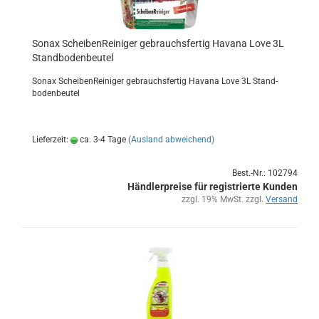
Sonax Schei­ben­Rei­ni­ger ge­brauchs­fer­tig Ha­va­na Love 3L
Stand­bo­den­beu­tel
Sonax Schei­ben­Rei­ni­ger ge­brauchs­fer­tig Ha­va­na Love 3L Stand­
bo­den­beu­tel
Lieferzeit:
ca. 3-4 Tage
(Ausland abweichend)
Best.-Nr.: 102794
Händlerpreise für registrierte Kunden
zzgl. 19% MwSt. zzgl.
Versand