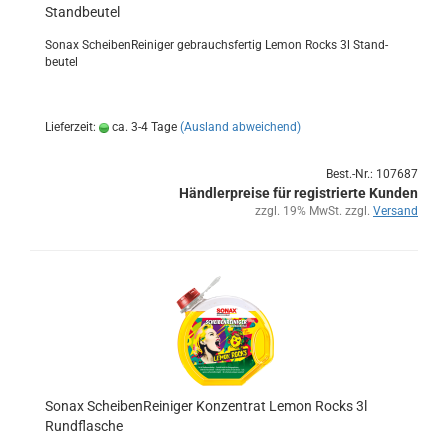
Stand­beu­tel
Sonax Schei­ben­Rei­ni­ger ge­brauchs­fer­tig Lemon Rocks 3l Stand­
beu­tel
Lieferzeit:
ca. 3-4 Tage
(Ausland abweichend)
Best.-Nr.: 107687
Händlerpreise für registrierte Kunden
zzgl. 19% MwSt. zzgl.
Versand
Sonax Schei­ben­Rei­ni­ger Kon­zen­trat Lemon Rocks 3l
Rund­fla­sche