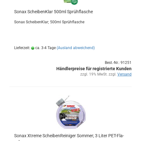
Sonax Schei­ben­Klar 500ml Sprüh­fla­sche
Sonax Schei­ben­Klar; 500ml Sprüh­fla­sche
Lieferzeit:
ca. 3-4 Tage
(Ausland abweichend)
Best.-Nr.: 91251
Händlerpreise für registrierte Kunden
zzgl. 19% MwSt. zzgl.
Versand
Sonax Xtre­me Schei­ben­Rei­ni­ger Som­mer; 3 Liter PET-​Fla­