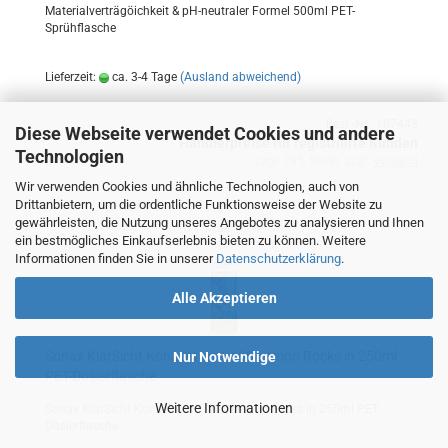
Ma­te­ri­al­ver­trä­göich­keit & pH-​neutraler For­mel 500ml PET-​
Sprühflasche
Lieferzeit:
ca. 3-4 Tage
(Ausland abweichend)
Best.-Nr.: 107443
Diese Webseite verwendet Cookies und andere
Händlerpreise für registrierte Kunden
Technologien
zzgl. 19% MwSt. zzgl.
Versand
Wir verwenden Cookies und ähnliche Technologien, auch von
Drittanbietern, um die ordentliche Funktionsweise der Website zu
gewährleisten, die Nutzung unseres Angebotes zu analysieren und Ihnen
ein bestmögliches Einkaufserlebnis bieten zu können. Weitere
Informationen finden Sie in unserer
Datenschutzerklärung
.
Alle Akzeptieren
Sonax Klar­Sicht Kon­zen­trat 1:100 Lemon Rocks in 250ml
Nur Notwendige
PET-​Do­sier­fla­sche
Weitere Informationen
Sonax Klar­Sicht Kon­zen­trat 1:100 Lemon Rocks in 250ml PET-​
Dosierflasche