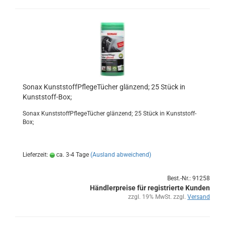
Sonax Kunst­stoff­Pfle­ge­Tü­cher glän­zend; 25 Stück in
Kunststoff-​​Box;
Sonax Kunst­stoff­Pfle­ge­Tü­cher glän­zend; 25 Stück in Kunststoff-​
Box;
Lieferzeit:
ca. 3-4 Tage
(Ausland abweichend)
Best.-Nr.: 91258
Händlerpreise für registrierte Kunden
zzgl. 19% MwSt. zzgl.
Versand