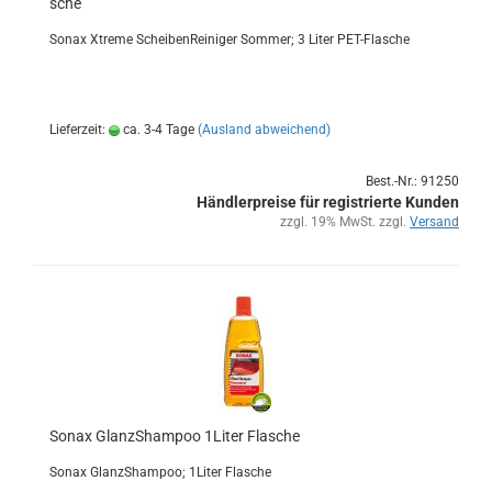
sche
Sonax Xtre­me Schei­ben­Rei­ni­ger Som­mer; 3 Liter PET-​Flasche
Lieferzeit:
ca. 3-4 Tage
(Ausland abweichend)
Best.-Nr.: 91250
Händlerpreise für registrierte Kunden
zzgl. 19% MwSt. zzgl.
Versand
Sonax Glanz­Sham­poo 1Liter Fla­sche
Sonax Glanz­Sham­poo; 1Liter Fla­sche