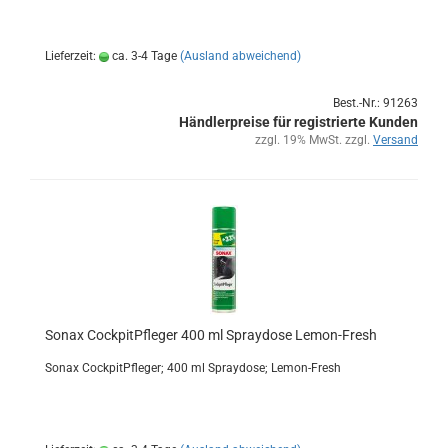
Lieferzeit:
ca. 3-4 Tage
(Ausland abweichend)
Best.-Nr.: 91263
Händlerpreise für registrierte Kunden
zzgl. 19% MwSt. zzgl.
Versand
Sonax Cock­pit­Pfle­ger 400 ml Spray­do­se Lemon-​​Fresh
Sonax Cock­pit­Pfle­ger; 400 ml Spray­do­se; Lemon-​Fresh