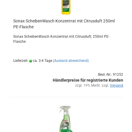
Sonax Schei­ben­Wasch Kon­zen­trat mit Ci­trus­duft 250ml
PE-​Fla­sche
Sonax Schei­ben­Wasch Kon­zen­trat mit Ci­trus­duft; 250ml PE-​
Flasche
Lieferzeit:
ca. 3-4 Tage
(Ausland abweichend)
Best.-Nr.: 91252
Händlerpreise für registrierte Kunden
zzgl. 19% MwSt. zzgl.
Versand