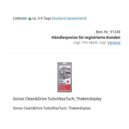
Lieferzeit:
ca. 3-4 Tage
(Ausland abweichend)
Best.-Nr.: 91248
Händlerpreise für registrierte Kunden
zzgl. 19% MwSt. zzgl.
Versand
Sonax Clean&Drive Tur­bo­Wax­Tuch; The­ken­dis­play
Sonax Clean&Drive Tur­bo­Wax­Tuch; The­ken­dis­play