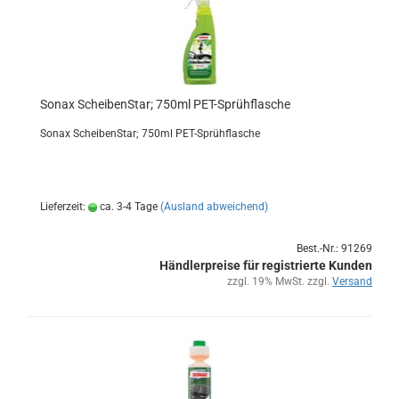
Sonax Schei­ben­Star; 750ml PET-​Sprüh­fla­sche
Sonax Schei­ben­Star; 750ml PET-​Sprühflasche
Lieferzeit:
ca. 3-4 Tage
(Ausland abweichend)
Best.-Nr.: 91269
Händlerpreise für registrierte Kunden
zzgl. 19% MwSt. zzgl.
Versand