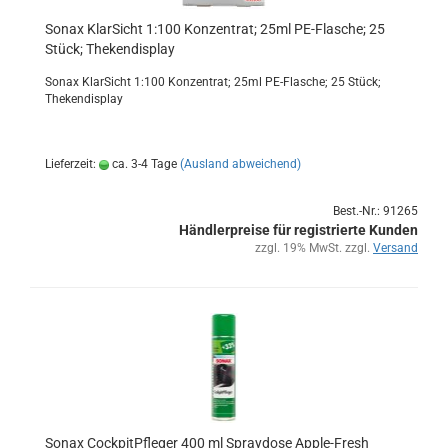
Sonax Klar­Sicht 1:100 Kon­zen­trat; 25ml PE-​Fla­sche; 25
Stück; The­ken­dis­play
Sonax Klar­Sicht 1:100 Kon­zen­trat; 25ml PE-​Flasche; 25 Stück;
The­ken­dis­play
Lieferzeit:
ca. 3-4 Tage
(Ausland abweichend)
Best.-Nr.: 91265
Händlerpreise für registrierte Kunden
zzgl. 19% MwSt. zzgl.
Versand
Sonax Cock­pit­Pfle­ger 400 ml Spray­do­se Apple-​​Fresh