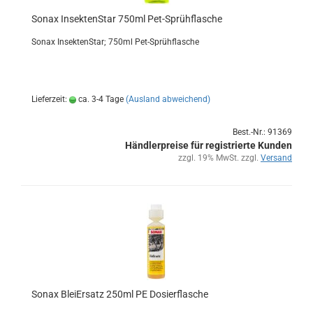
Sonax In­sek­ten­Star 750ml Pet-​Sprüh­fla­sche
Sonax In­sek­ten­Star; 750ml Pet-​Sprühflasche
Lieferzeit:
ca. 3-4 Tage
(Ausland abweichend)
Best.-Nr.: 91369
Händlerpreise für registrierte Kunden
zzgl. 19% MwSt. zzgl.
Versand
Sonax Blei­Er­satz 250ml PE Do­sier­fla­sche