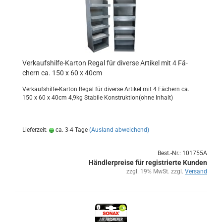
Verkaufshilfe-​​Kar­ton Regal für di­ver­se Ar­ti­kel mit 4 Fä­
chern ca. 150 x 60 x 40cm
Verkaufshilfe-​Karton Regal für di­ver­se Ar­ti­kel mit 4 Fä­chern ca.
150 x 60 x 40cm 4,9kg Sta­bi­le Kon­struk­ti­on(ohne In­halt)
Lieferzeit:
ca. 3-4 Tage
(Ausland abweichend)
Best.-Nr.: 101755A
Händlerpreise für registrierte Kunden
zzgl. 19% MwSt. zzgl.
Versand