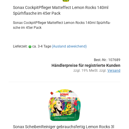
Sonax Cock­pit­Pfle­ger Matt­ef­fect Lemon Rocks 140ml
Spürh­fla­sche im 45er Pack
Sonax Cock­pit­Pfle­ger Matt­ef­fect Lemon Rocks 140ml Spürh­fla­
sche im 45er Pack
Lieferzeit:
ca. 3-4 Tage
(Ausland abweichend)
Best.-Nr.: 107689
Händlerpreise für registrierte Kunden
zzgl. 19% MwSt. zzgl.
Versand
Sonax Schei­ben­Rei­ni­ger ge­brauchs­fer­tig Lemon Rocks 3l