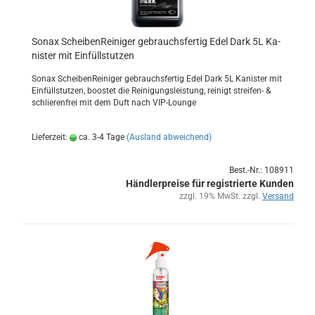
Sonax Schei­ben­Rei­ni­ger ge­brauchs­fer­tig Edel Dark 5L Ka­
nis­ter mit Ein­füll­stut­zen
Sonax Schei­ben­Rei­ni­ger ge­brauchs­fer­tig Edel Dark 5L Ka­nis­ter mit
Ein­füll­stut­zen, boos­tet die Rei­ni­gungs­leis­tung, rei­nigt streifen-​ &
schlie­ren­frei mit dem Duft nach VIP-​Lounge
Lieferzeit:
ca. 3-4 Tage
(Ausland abweichend)
Best.-Nr.: 108911
Händlerpreise für registrierte Kunden
zzgl. 19% MwSt. zzgl.
Versand