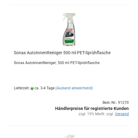
Sonax Au­to­In­nen­Rei­ni­ger 500 ml PET-​Sprüh­fla­sche
Sonax Au­to­In­nen­Rei­ni­ger; 500 ml PET-​Sprühflasche
Lieferzeit:
ca. 3-4 Tage
(Ausland abweichend)
Best.-Nr.: 91270
Händlerpreise für registrierte Kunden
zzgl. 19% MwSt. zzgl.
Versand