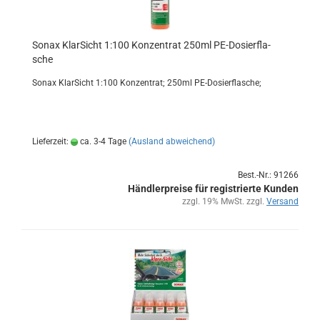
Sonax Klar­Sicht 1:100 Kon­zen­trat 250ml PE-​Do­sier­fla­
sche
Sonax Klar­Sicht 1:100 Kon­zen­trat; 250ml PE-​Dosierflasche;
Lieferzeit:
ca. 3-4 Tage
(Ausland abweichend)
Best.-Nr.: 91266
Händlerpreise für registrierte Kunden
zzgl. 19% MwSt. zzgl.
Versand