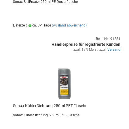
Sonax Blei­Er­satz; 250ml PE Do­sier­fla­sche
Lieferzeit:
ca. 3-4 Tage
(Ausland abweichend)
Best.-Nr.: 91281
Händlerpreise für registrierte Kunden
zzgl. 19% MwSt. zzgl.
Versand
Sonax Küh­ler­Dich­tung 250ml PET-​Fla­sche
Sonax Küh­ler­Dich­tung; 250ml PET-​Flasche