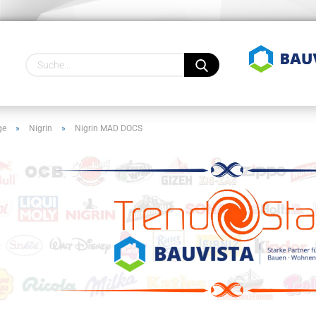
Lieferland
ge
»
Nigrin
»
Nigrin MAD DOCS
Konto
Pass