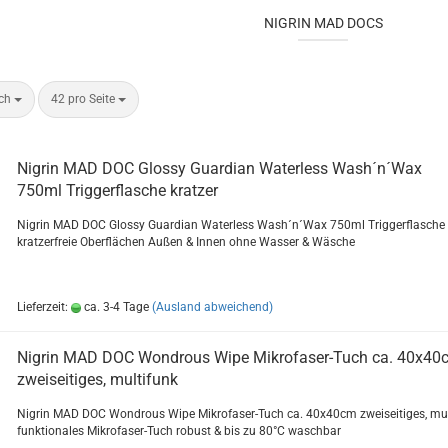
NIGRIN MAD DOCS
ach
42 pro Seite
Ni­grin MAD DOC Glos­sy Guar­di­an Wa­ter­less Wash´n´Wax
750ml Trig­ger­fla­sche krat­zer
Ni­grin MAD DOC Glos­sy Guar­di­an Wa­ter­less Wash´n´Wax 750ml Trig­ger­fla­sche
krat­zer­freie Ober­flä­chen Außen & Innen ohne Was­ser & Wä­sche
Lieferzeit:
ca. 3-4 Tage
(Ausland abweichend)
Ni­grin MAD DOC Wond­rous Wipe Mikrofaser-​​Tuch ca. 40x4
zwei­sei­ti­ges, mul­ti­funk
Ni­grin MAD DOC Wond­rous Wipe Mikrofaser-​Tuch ca. 40x40cm zwei­sei­ti­ges, mul­
funk­tio­na­les Mikrofaser-​Tuch ro­bust & bis zu 80°C wasch­bar