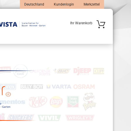
Deutschland
Kundenlogin
Merkzettel
Ihr Warenkorb
 erstellen
wort vergessen?