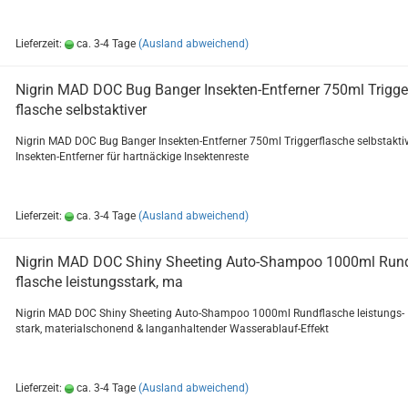
Lieferzeit:
ca. 3-4 Tage
(Ausland abweichend)
Ni­grin MAD DOC Bug Ban­ger Insekten-​​Ent­fer­ner 750ml Trig­ge
fla­sche selbst­ak­ti­ver
Ni­grin MAD DOC Bug Ban­ger Insekten-​Entferner 750ml Trig­ger­fla­sche selbst­ak­ti­
Insekten-​Entferner für hart­nä­cki­ge In­sek­ten­res­te
Lieferzeit:
ca. 3-4 Tage
(Ausland abweichend)
Ni­grin MAD DOC Shiny Shee­ting Auto-​Sham­poo 1000ml Run
fla­sche leis­tungs­stark, ma
Ni­grin MAD DOC Shiny Shee­ting Auto-​Shampoo 1000ml Rund­fla­sche leis­tungs­
stark, ma­te­ri­al­scho­nend & lang­an­hal­ten­der Wasserablauf-​Effekt
Lieferzeit:
ca. 3-4 Tage
(Ausland abweichend)