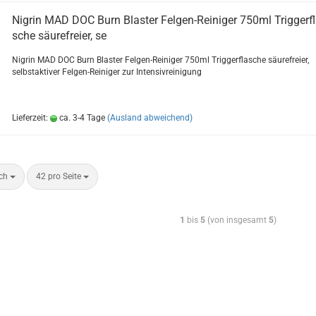
Ni­grin MAD DOC Burn Blas­ter Felgen-​​Rei­ni­ger 750ml Trig­ger­fl
sche säu­re­frei­er, se
Ni­grin MAD DOC Burn Blas­ter Felgen-​Reiniger 750ml Trig­ger­fla­sche säu­re­frei­er,
selbst­ak­ti­ver Felgen-​Reiniger zur In­ten­siv­rei­ni­gung
Lieferzeit:
ca. 3-4 Tage
(Ausland abweichend)
ach
42 pro Seite
1
bis
5
(von insgesamt
5
)