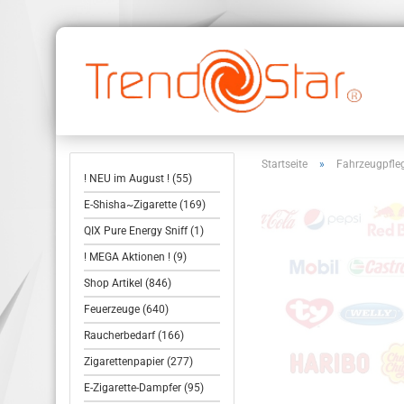
Startseite
»
Fahrzeugpfle
! NEU im August ! (55)
E-Shisha~Zigarette (169)
QIX Pure Energy Sniff (1)
! MEGA Aktionen ! (9)
Shop Artikel (846)
Feuerzeuge (640)
Raucherbedarf (166)
Zigarettenpapier (277)
E-Zigarette-Dampfer (95)