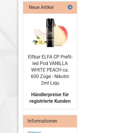
Neue Artikel
Elf­bar ELFA CP Pre­fil­
led Pod VA­NIL­LA
WHITE PEACH ca.
600 Züge - Ni­ko­tin
2ml Liqu
Händlerpreise für
registrierte Kunden
Informationen
Sitemap